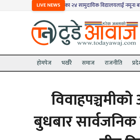
१
मधेशका २४ सामुदायिक विद्यालयलाई नमूना बनाइँदै
LIVE NEWS
२
मृग ब
होमपेज
भर्खरै
समाज
राजनीति
प्रद
विवाहपञ्चमीको 
बुधबार सार्वजनिक 