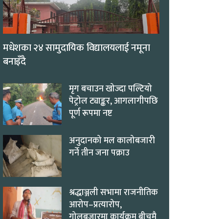
मधेशका २४ सामुदायिक विद्यालयलाई नमूना
बनाइँदै
मृग बचाउन खोज्दा पल्टियो
पेट्रोल ट्याङ्कर, आगलागीपछि
पूर्ण रूपमा नष्ट
अनुदानको मल कालोबजारी
गर्ने तीन जना पक्राउ
श्रद्धाञ्जली सभामा राजनीतिक
आरोप–प्रत्यारोप,
गोलबजारमा कार्यक्रम बीचमै