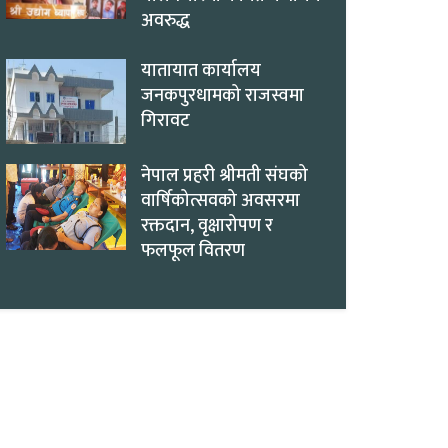
अवरुद्ध
यातायात कार्यालय
जनकपुरधामको राजस्वमा
गिरावट
नेपाल प्रहरी श्रीमती संघको
वार्षिकोत्सवको अवसरमा
रक्तदान, वृक्षारोपण र
फलफूल वितरण