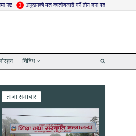
दानको मल कालोबजारी गर्ने तीन जना पक्राउ
४
श्रद्धाञ्जली सभामा राजन
नोरञ्जन
विविध
ताजा समाचार