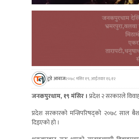
टुडे आवाज
२०७८ मंसिर १९, आईतवार १६:१२
जनकपुरधाम, १९ मंसिर ।
प्रदेश २ सरकारले विव
प्रदेश सरकारको मन्त्रिपरिषद्को २०७८ साल बै
दिइएको हो ।