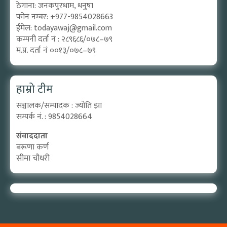
ठेगाना: जनकपुरधाम, धनुषा
फोन नम्बर: +977-9854028663
ईमेल:
todayawaj@gmail.com
कम्पनी दर्ता नं : २८९६८६/०७८–७९
म.प्र. दर्ता नं ००१३/०७८–७९
हाम्रो टीम
सञ्चालक/सम्पादक : ज्योति झा
सम्पर्क नं. : 9854028664
संवाददाता
बरूणा कर्ण
सीमा चौधरी