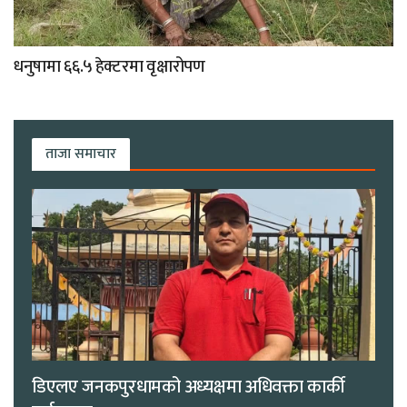
धनुषामा ६६.५ हेक्टरमा वृक्षारोपण
ताजा समाचार
डिएलए जनकपुरधामको अध्यक्षमा अधिवक्ता कार्की