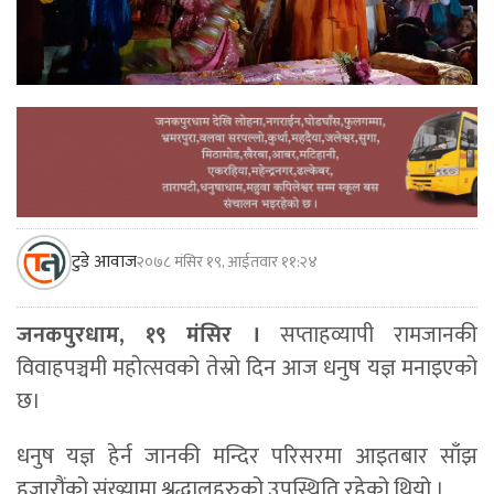
टुडे आवाज
२०७८ मंसिर १९, आईतवार ११:२४
जनकपुरधाम, १९ मंसिर ।
सप्ताहव्यापी रामजानकी
विवाहपञ्चमी महोत्सवको तेस्रो दिन आज धनुष यज्ञ मनाइएको
छ।
धनुष यज्ञ हेर्न जानकी मन्दिर परिसरमा आइतबार साँझ
हजारौंको संख्यामा श्रद्धालुहरुको उपस्थिति रहेको थियो ।