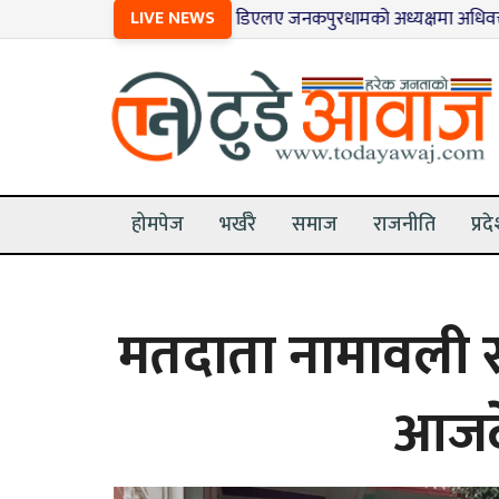
१
LIVE NEWS
डिएलए जनकपुरधामको अध्यक्षमा अधिवक्ता कार्की सर
होमपेज
भर्खरै
समाज
राजनीति
प्रद
मतदाता नामावली स
आजदे