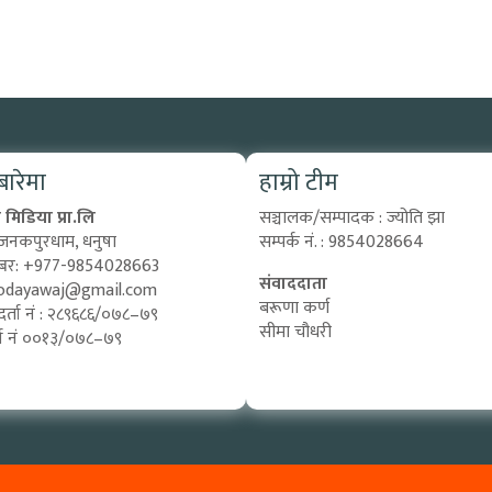
 बारेमा
हाम्रो टीम
मिडिया प्रा.लि
सञ्चालक/सम्पादक : ज्योति झा
 जनकपुरधाम, धनुषा
सम्पर्क नं. : 9854028664
्बर: +977-9854028663
संवाददाता
odayawaj@gmail.com
बरूणा कर्ण
दर्ता नं : २८९६८६/०७८–७९
सीमा चौधरी
दर्ता नं ००१३/०७८–७९