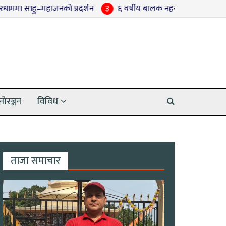
ु–महाजनको प्रदर्शन
३
६ वर्षीय बालक नहरमा मृत फेला
४
मुख्यमन्
नोरञ्जन
विविध
ताजा समाचार