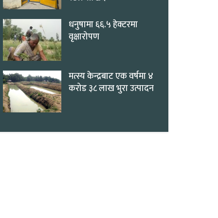
धनुषामा ६६.५ हेक्टरमा
वृक्षारोपण
मत्स्य केन्द्रबाट एक वर्षमा ४
करोड ३८ लाख भुरा उत्पादन