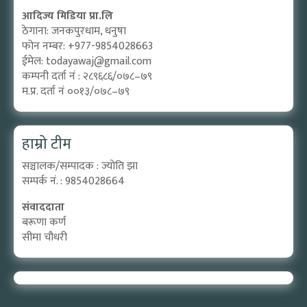
आदिज्य मिडिया प्रा.लि
ठेगाना: जनकपुरधाम, धनुषा
फोन नम्बर: +977-9854028663
ईमेल:
todayawaj@gmail.com
कम्पनी दर्ता नं : २८९६८६/०७८–७९
म.प्र. दर्ता नं ००१३/०७८–७९
हाम्रो टीम
सञ्चालक/सम्पादक : ज्योति झा
सम्पर्क नं. : 9854028664
संवाददाता
बरूणा कर्ण
सीमा चौधरी