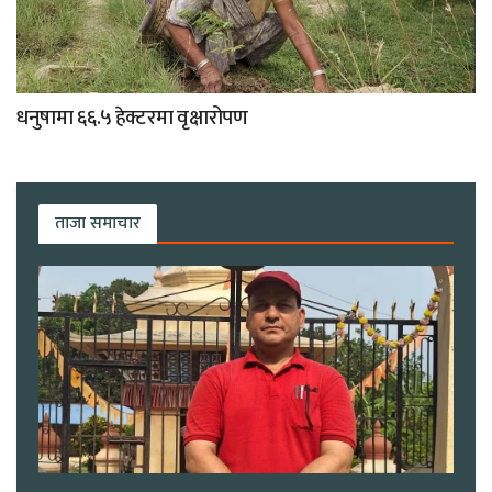
धनुषामा ६६.५ हेक्टरमा वृक्षारोपण
ताजा समाचार