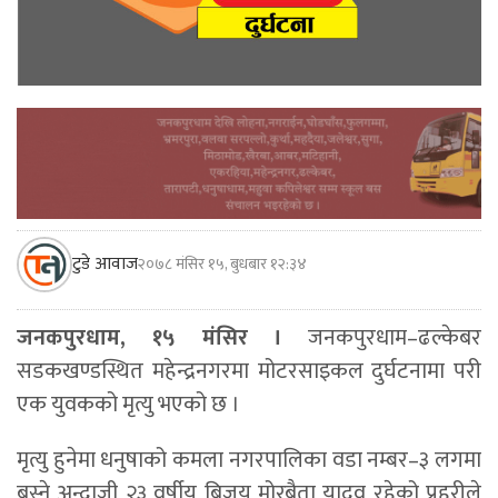
टुडे आवाज
२०७८ मंसिर १५, बुधबार १२:३४
जनकपुरधाम, १५ मंसिर ।
जनकपुरधाम–ढल्केबर
सडकखण्डस्थित महेन्द्रनगरमा मोटरसाइकल दुर्घटनामा परी
एक युवकको मृत्यु भएको छ ।
मृत्यु हुनेमा धनुषाको कमला नगरपालिका वडा नम्बर–३ लगमा
बस्ने अन्दाजी २३ वर्षीय बिजय मोरबैता यादव रहेको प्रहरीले