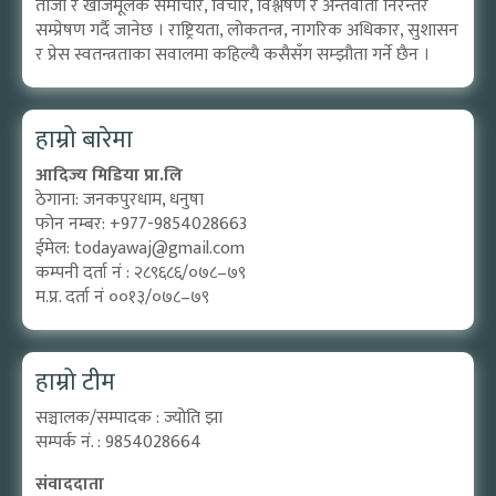
ताजा र खोजमूलक समाचार, विचार, विश्लेषण र अन्तर्वार्ता निरन्तर
सम्प्रेषण गर्दै जानेछ । राष्ट्रियता, लोकतन्त्र, नागरिक अधिकार, सुशासन
र प्रेस स्वतन्त्रताका सवालमा कहिल्यै कसैसँग सम्झौता गर्ने छैन ।
हाम्रो बारेमा
आदिज्य मिडिया प्रा.लि
ठेगाना: जनकपुरधाम, धनुषा
फोन नम्बर: +977-9854028663
ईमेल:
todayawaj@gmail.com
कम्पनी दर्ता नं : २८९६८६/०७८–७९
म.प्र. दर्ता नं ००१३/०७८–७९
हाम्रो टीम
सञ्चालक/सम्पादक : ज्योति झा
सम्पर्क नं. : 9854028664
संवाददाता