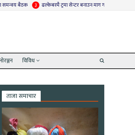
३
ढल्केबरमै ट्रमा सेन्टर बनाउन माग गर्दै आन्दोलनको घोषणा
४
छा
नोरञ्जन
विविध
ताजा समाचार