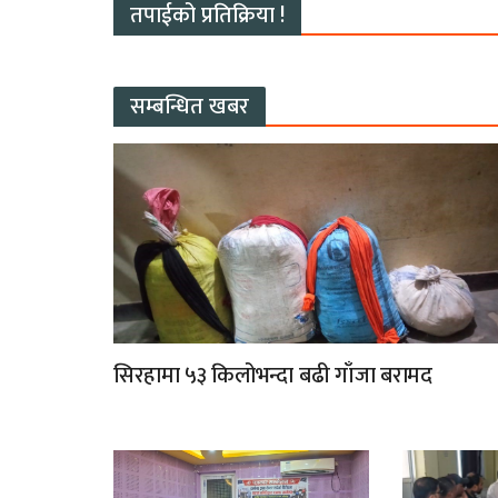
तपाईको प्रतिक्रिया !
सम्बन्धित खबर
सिरहामा ५३ किलोभन्दा बढी गाँजा बरामद