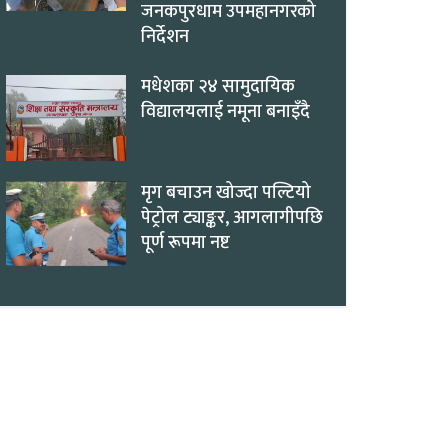
जनकपुरधाम उपमहानगरको
निर्देशन
मधेशका २४ सामुदायिक
विद्यालयलाई नमूना बनाइँदै
मृग बचाउन खोज्दा पल्टियो
पेट्रोल ट्याङ्कर, आगलागीपछि
पूर्ण रूपमा नष्ट