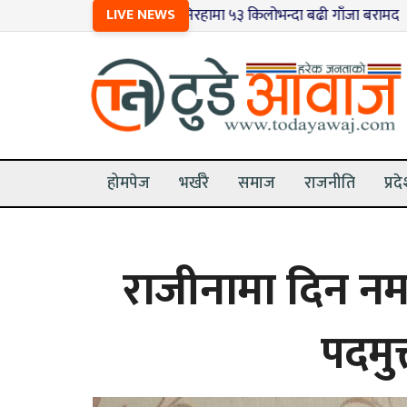
१
सिरहामा ५३ किलोभन्दा बढी गाँजा बरामद
LIVE NEWS
२
भूमिहीनक
होमपेज
भर्खरै
समाज
राजनीति
प्रद
राजीनामा दिन नमा
पदमु