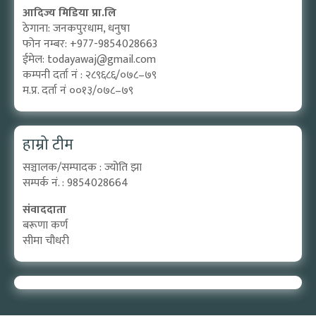
आदिज्य मिडिया प्रा.लि
ठेगाना: जनकपुरधाम, धनुषा
फोन नम्बर: +977-9854028663
ईमेल:
todayawaj@gmail.com
कम्पनी दर्ता नं : २८९६८६/०७८–७९
म.प्र. दर्ता नं ००१३/०७८–७९
हाम्रो टीम
सञ्चालक/सम्पादक : ज्योति झा
सम्पर्क नं. : 9854028664
संवाददाता
बरूणा कर्ण
सीमा चौधरी