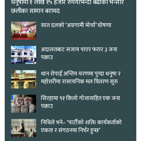
धनुषामा १ लाख १५ हजार रुपैयाँभन्दा बढीका भन्सार
छलीका सामान बरामद
सात दलको ‘अग्रगामी मोर्चा’ घोषणा
अदालतबाट सजाय पाएर फरार ३ जना
पक्राउ
धान रोपाइँ अन्तिम चरणमा पुग्दा धनुषा र
महोत्तरीमा रासायनिक मल वितरण सुरु
सिरहामा ९१ किलो गाँजासहित एक जना
पक्राउ
निधिले भने– ‘पार्टीको शक्ति कार्यकर्ताको
एकता र संगठनमा निर्भर हुन्छ’