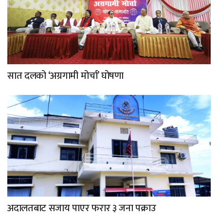
सात दलको ‘अग्रगामी मोर्चा’ घोषणा
अदालतबाट सजाय पाएर फरार ३ जना पक्राउ