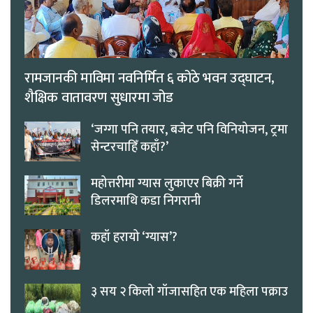
रामजानकी माविमा नवनिर्मित ६ कोठे भवन उद्घाटन,
शैक्षिक वातावरण सुधारमा जोड
‘जग्गा पनि तयार, बजेट पनि विनियोजन, ट्रमा
सेन्टरचाहिँ कहाँ?’
महोत्तरीमा ग्यास लुकाएर बिक्री गर्ने
डिलरमाथि कडा निगरानी
कहाँ हरायो ‘ग्यास’?
३ सय २ किलो गाँजासहित एक महिला पक्राउ