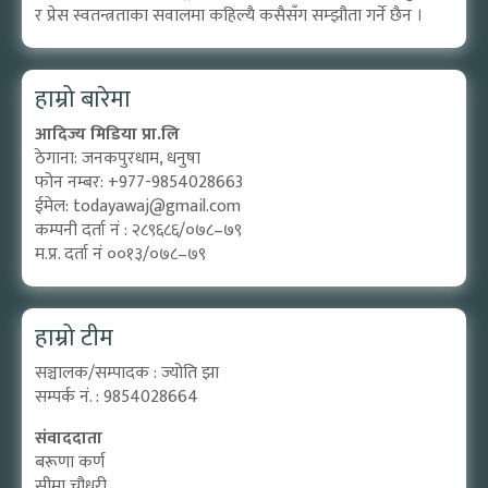
र प्रेस स्वतन्त्रताका सवालमा कहिल्यै कसैसँग सम्झौता गर्ने छैन ।
हाम्रो बारेमा
आदिज्य मिडिया प्रा.लि
ठेगाना: जनकपुरधाम, धनुषा
फोन नम्बर: +977-9854028663
ईमेल:
todayawaj@gmail.com
कम्पनी दर्ता नं : २८९६८६/०७८–७९
म.प्र. दर्ता नं ००१३/०७८–७९
हाम्रो टीम
सञ्चालक/सम्पादक : ज्योति झा
सम्पर्क नं. : 9854028664
संवाददाता
बरूणा कर्ण
सीमा चौधरी