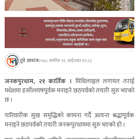
टुडे आवाज
२०७८ कार्तिक २१, आईतवार १२:२३
जनकपुरधाम, २१ कार्तिक ।
मिथिलाञ्चल लगायत तराई
मधेशमा हर्सोल्लाषपूर्वक मनाइने छठपर्वको तयारी सुरु भएको
छ ।
पारिवारीक सुख समृद्धिको कामना गर्दै अत्यन्त श्रद्धापूर्वक
मनाइने छठपर्वको तयारी जनकपुरधाममा सुरु भएको हो ।