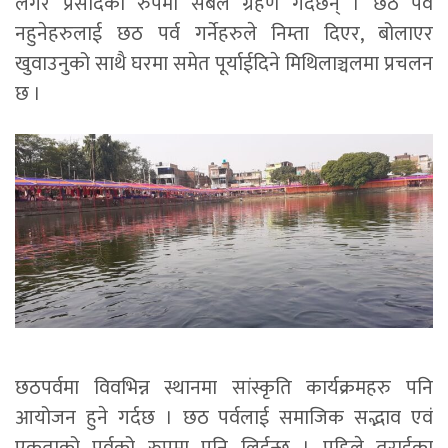
लगेर प्रसादको रुपमा सबैले ग्रहण गर्दछन् । छठ पर्व
नहुनेहरुलाई छठ पर्व गर्नेहरुले निम्ता दिएर, बोलाएर
खुवाउनुको साथै घरमा समेत पूर्याईदिने मिथिलाञ्चलमा प्रचलन
छ ।
छठपर्वमा विवभिन्न स्थानमा सांस्कृति कार्यक्रमहरु पनि
आयोजन हुने गर्दछ । छठ पर्वलाई समाजिक सद्भाव एवं
एकताको पर्वको रुपमा पनि लिईन्छ । पहिले तराईका