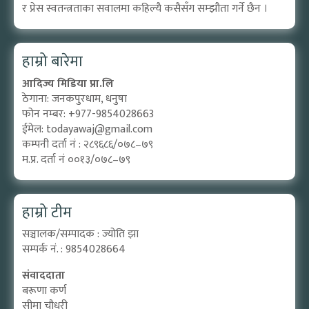
र प्रेस स्वतन्त्रताका सवालमा कहिल्यै कसैसँग सम्झौता गर्ने छैन ।
हाम्रो बारेमा
आदिज्य मिडिया प्रा.लि
ठेगाना: जनकपुरधाम, धनुषा
फोन नम्बर: +977-9854028663
ईमेल:
todayawaj@gmail.com
कम्पनी दर्ता नं : २८९६८६/०७८–७९
म.प्र. दर्ता नं ००१३/०७८–७९
हाम्रो टीम
सञ्चालक/सम्पादक : ज्योति झा
सम्पर्क नं. : 9854028664
संवाददाता
बरूणा कर्ण
सीमा चौधरी