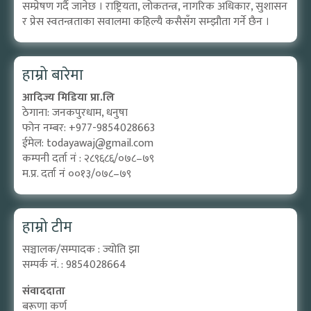
सम्प्रेषण गर्दै जानेछ । राष्ट्रियता, लोकतन्त्र, नागरिक अधिकार, सुशासन
र प्रेस स्वतन्त्रताका सवालमा कहिल्यै कसैसँग सम्झौता गर्ने छैन ।
हाम्रो बारेमा
आदिज्य मिडिया प्रा.लि
ठेगाना: जनकपुरधाम, धनुषा
फोन नम्बर: +977-9854028663
ईमेल:
todayawaj@gmail.com
कम्पनी दर्ता नं : २८९६८६/०७८–७९
म.प्र. दर्ता नं ००१३/०७८–७९
हाम्रो टीम
सञ्चालक/सम्पादक : ज्योति झा
सम्पर्क नं. : 9854028664
संवाददाता
बरूणा कर्ण