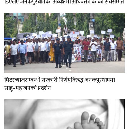
डिएलए जनकपुरधामको अध्यक्षमा अधिवक्ता कार्की सर्वसम्मत
मिटरब्याजसम्बन्धी सरकारी निर्णयविरुद्ध जनकपुरधाममा
साहु–महाजनको प्रदर्शन