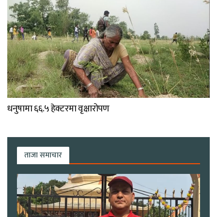
धनुषामा ६६.५ हेक्टरमा वृक्षारोपण
ताजा समाचार