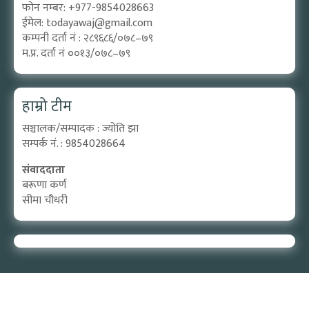
फोन नम्बर: +977-9854028663
ईमेल:
todayawaj@gmail.com
कम्पनी दर्ता नं : २८९६८६/०७८–७९
म.प्र. दर्ता नं ००१३/०७८–७९
हाम्रो टीम
सञ्चालक/सम्पादक : ज्योति झा
सम्पर्क नं. : 9854028664
संवाददाता
बरूणा कर्ण
सीमा चौधरी
Designed by:
PROTECH