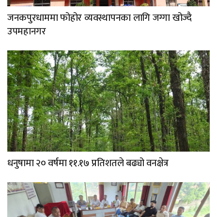
जनकपुरधाममा फोहोर व्यवस्थापनका लागि जग्गा खोज्दै
उपमहानगर
धनुषामा २० वर्षमा ११.१७ प्रतिशतले बढ्यो वनक्षेत्र