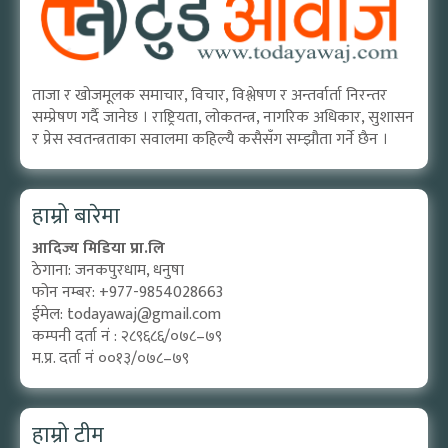
ताजा र खोजमूलक समाचार, विचार, विश्लेषण र अन्तर्वार्ता निरन्तर
सम्प्रेषण गर्दै जानेछ । राष्ट्रियता, लोकतन्त्र, नागरिक अधिकार, सुशासन
र प्रेस स्वतन्त्रताका सवालमा कहिल्यै कसैसँग सम्झौता गर्ने छैन ।
हाम्रो बारेमा
आदिज्य मिडिया प्रा.लि
ठेगाना: जनकपुरधाम, धनुषा
फोन नम्बर: +977-9854028663
ईमेल:
todayawaj@gmail.com
कम्पनी दर्ता नं : २८९६८६/०७८–७९
म.प्र. दर्ता नं ००१३/०७८–७९
हाम्रो टीम