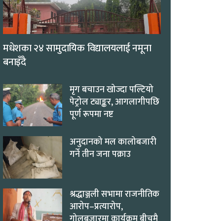
मधेशका २४ सामुदायिक विद्यालयलाई नमूना
बनाइँदै
मृग बचाउन खोज्दा पल्टियो
पेट्रोल ट्याङ्कर, आगलागीपछि
पूर्ण रूपमा नष्ट
अनुदानको मल कालोबजारी
गर्ने तीन जना पक्राउ
श्रद्धाञ्जली सभामा राजनीतिक
आरोप–प्रत्यारोप,
गोलबजारमा कार्यक्रम बीचमै