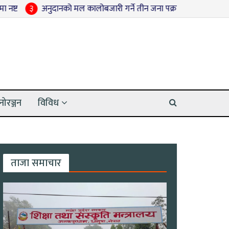
अनुदानको मल कालोबजारी गर्ने तीन जना पक्राउ
४
श्रद्धाञ्जली सभामा 
नोरञ्जन
विविध
ताजा समाचार