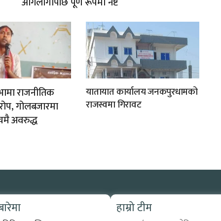
आगलागीपछि पूर्ण रूपमा नष्ट
ी सभामा राजनीतिक
यातायात कार्यालय जनकपुरधामको
राजस्वमा गिरावट
यारोप, गोलबजारमा
चमै अवरुद्ध
 बारेमा
हाम्रो टीम