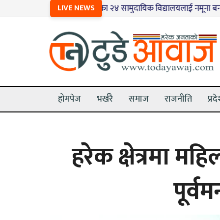
१
मधेशका २४ सामुदायिक विद्यालयलाई नमूना बनाइँदै
LIVE NEWS
२
म
होमपेज
भर्खरै
समाज
राजनीति
प्रद
हरेक क्षेत्रमा म
पूर्वम