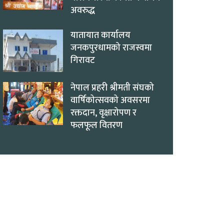
अवरुद्ध
यातायात कार्यालय
जनकपुरधामको राजस्वमा
गिरावट
नेपाल प्रहरी श्रीमती संघको
वार्षिकोत्सवको अवसरमा
रक्तदान, वृक्षारोपण र
फलफूल वितरण