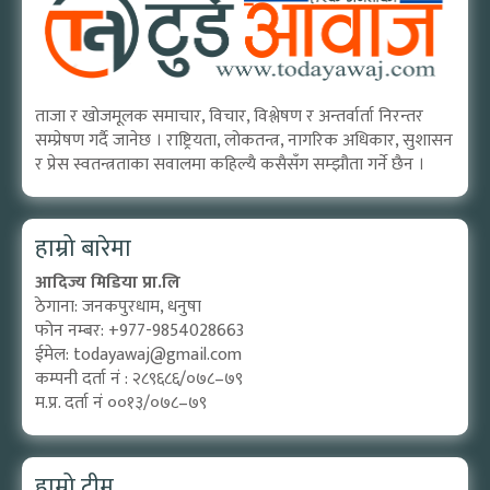
ताजा र खोजमूलक समाचार, विचार, विश्लेषण र अन्तर्वार्ता निरन्तर
सम्प्रेषण गर्दै जानेछ । राष्ट्रियता, लोकतन्त्र, नागरिक अधिकार, सुशासन
र प्रेस स्वतन्त्रताका सवालमा कहिल्यै कसैसँग सम्झौता गर्ने छैन ।
हाम्रो बारेमा
आदिज्य मिडिया प्रा.लि
ठेगाना: जनकपुरधाम, धनुषा
फोन नम्बर: +977-9854028663
ईमेल:
todayawaj@gmail.com
कम्पनी दर्ता नं : २८९६८६/०७८–७९
म.प्र. दर्ता नं ००१३/०७८–७९
हाम्रो टीम