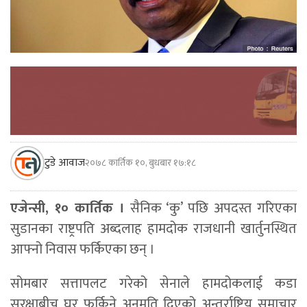
टुडे आवाज
२०७८ कार्तिक १०, बुधबार १७:१८
एजेन्सी, १० कार्तिक ।
सैनिक ‘कु’ पछि अपदस्त गरिएका
सुडानका राष्ट्रपति अब्दलाह हामदोक राजधानी खार्तुनस्थित
आफ्नो निवास फर्किएका छन् ।
सोमबार सत्तापलट गरेको सेनाले हामदोकलाई कडा
सुरक्षाबीच घर फर्किने अनुमति दिएको अन्तर्राष्ट्रिय समाचार