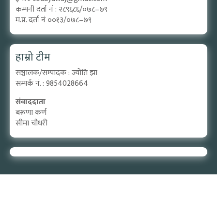
कम्पनी दर्ता नं : २८९६८६/०७८–७९
म.प्र. दर्ता नं ००१३/०७८–७९
हाम्रो टीम
सञ्चालक/सम्पादक : ज्योति झा
सम्पर्क नं. : 9854028664
संवाददाता
बरूणा कर्ण
सीमा चौधरी
Designed by:
PROTECH
©2026 Aadijya Media Pvt. ltd | All Rights Reserved.