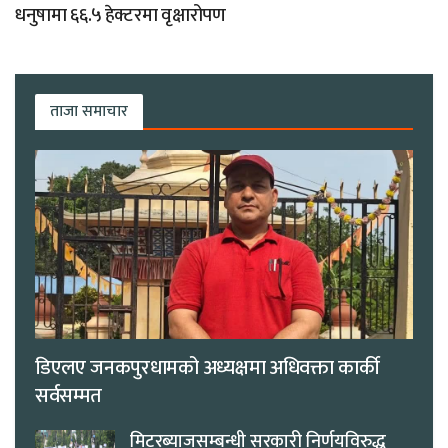
धनुषामा ६६.५ हेक्टरमा वृक्षारोपण
ताजा समाचार
डिएलए जनकपुरधामको अध्यक्षमा अधिवक्ता कार्की
सर्वसम्मत
मिटरब्याजसम्बन्धी सरकारी निर्णयविरुद्ध