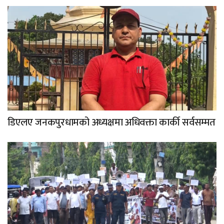
डिएलए जनकपुरधामको अध्यक्षमा अधिवक्ता कार्की सर्वसम्मत