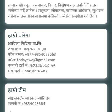
ताजा र खोजमूलक समाचार, विचार, विश्लेषण र अन्तर्वार्ता निरन्तर
सम्प्रेषण गर्दै जानेछ । राष्ट्रियता, लोकतन्त्र, नागरिक अधिकार, सुशासन
र प्रेस स्वतन्त्रताका सवालमा कहिल्यै कसैसँग सम्झौता गर्ने छैन ।
हाम्रो बारेमा
आदिज्य मिडिया प्रा.लि
ठेगाना: जनकपुरधाम, धनुषा
फोन नम्बर: +977-9854028663
ईमेल:
todayawaj@gmail.com
कम्पनी दर्ता नं : २८९६८६/०७८–७९
म.प्र. दर्ता नं ००१३/०७८–७९
हाम्रो टीम
सञ्चालक/सम्पादक : ज्योति झा
सम्पर्क नं. : 9854028664