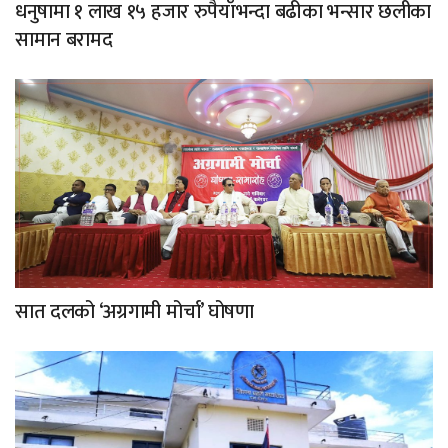
धनुषामा १ लाख १५ हजार रुपैयाँभन्दा बढीका भन्सार छलीका
सामान बरामद
सात दलको ‘अग्रगामी मोर्चा’ घोषणा