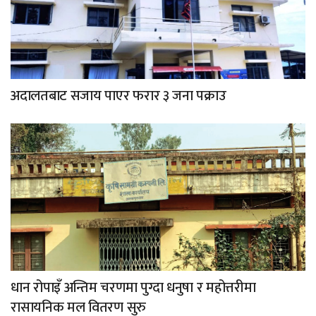
अदालतबाट सजाय पाएर फरार ३ जना पक्राउ
धान रोपाइँ अन्तिम चरणमा पुग्दा धनुषा र महोत्तरीमा
रासायनिक मल वितरण सुरु