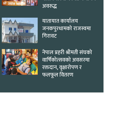
अवरुद्ध
यातायात कार्यालय
जनकपुरधामको राजस्वमा
गिरावट
नेपाल प्रहरी श्रीमती संघको
वार्षिकोत्सवको अवसरमा
रक्तदान, वृक्षारोपण र
फलफूल वितरण