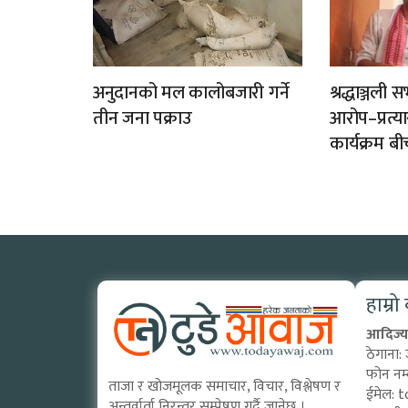
अनुदानको मल कालोबजारी गर्ने
श्रद्धाञ्जल
तीन जना पक्राउ
आरोप–प्रत्
कार्यक्रम बी
हाम्रो
आदिज्य 
ठेगाना:
फोन नम
ताजा र खोजमूलक समाचार, विचार, विश्लेषण र
ईमेल:
t
अन्तर्वार्ता निरन्तर सम्प्रेषण गर्दै जानेछ ।