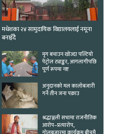
मधेशका २४ सामुदायिक विद्यालयलाई नमूना
बनाइँदै
मृग बचाउन खोज्दा पल्टियो
पेट्रोल ट्याङ्कर, आगलागीपछि
पूर्ण रूपमा नष्ट
अनुदानको मल कालोबजारी
गर्ने तीन जना पक्राउ
श्रद्धाञ्जली सभामा राजनीतिक
आरोप–प्रत्यारोप,
गोलबजारमा कार्यक्रम बीचमै