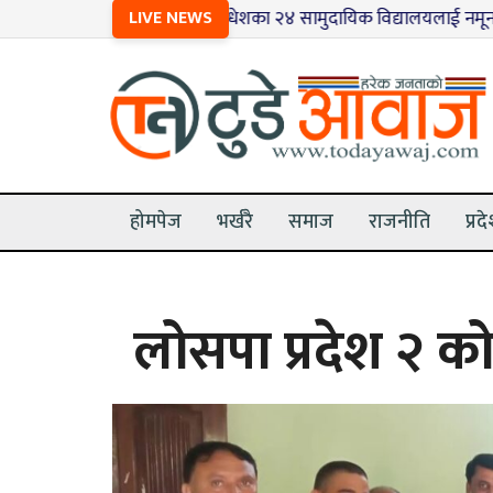
१
LIVE NEWS
मधेशका २४ सामुदायिक विद्यालयलाई नमूना बनाइँदै
होमपेज
भर्खरै
समाज
राजनीति
प्रद
लोसपा प्रदेश २ क