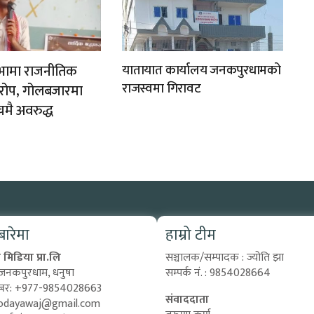
ी सभामा राजनीतिक
यातायात कार्यालय जनकपुरधामको
राजस्वमा गिरावट
यारोप, गोलबजारमा
चमै अवरुद्ध
 बारेमा
हाम्रो टीम
मिडिया प्रा.लि
सञ्चालक/सम्पादक : ज्योति झा
 जनकपुरधाम, धनुषा
सम्पर्क नं. : 9854028664
्बर: +977-9854028663
संवाददाता
odayawaj@gmail.com