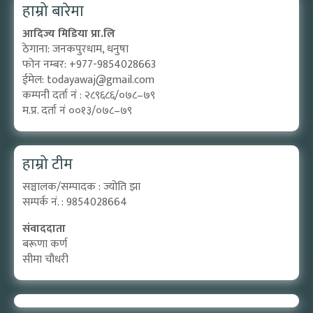
हाम्रो बारेमा
आदिज्य मिडिया प्रा.लि
ठेगाना: जनकपुरधाम, धनुषा
फोन नम्बर: +977-9854028663
ईमेल:
todayawaj@gmail.com
कम्पनी दर्ता नं : २८९६८६/०७८–७९
म.प्र. दर्ता नं ००१३/०७८–७९
हाम्रो टीम
सञ्चालक/सम्पादक : ज्योति झा
सम्पर्क नं. : 9854028664
संवाददाता
बरूणा कर्ण
सीमा चौधरी