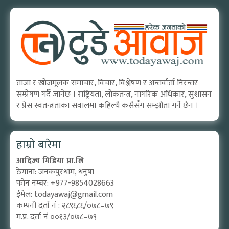
ताजा र खोजमूलक समाचार, विचार, विश्लेषण र अन्तर्वार्ता निरन्तर
सम्प्रेषण गर्दै जानेछ । राष्ट्रियता, लोकतन्त्र, नागरिक अधिकार, सुशासन
र प्रेस स्वतन्त्रताका सवालमा कहिल्यै कसैसँग सम्झौता गर्ने छैन ।
हाम्रो बारेमा
आदिज्य मिडिया प्रा.लि
ठेगाना: जनकपुरधाम, धनुषा
फोन नम्बर: +977-9854028663
ईमेल:
todayawaj@gmail.com
कम्पनी दर्ता नं : २८९६८६/०७८–७९
म.प्र. दर्ता नं ००१३/०७८–७९