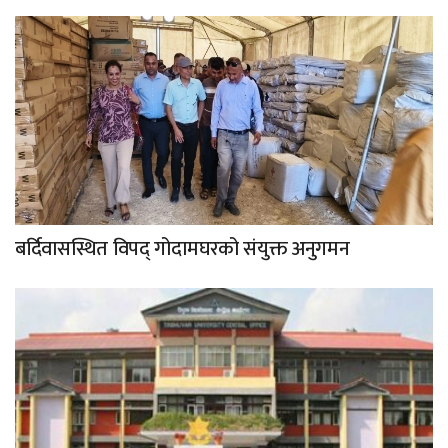
बर्दिवासस्थित विपद् गोदामघरको संयुक्त अनुगमन