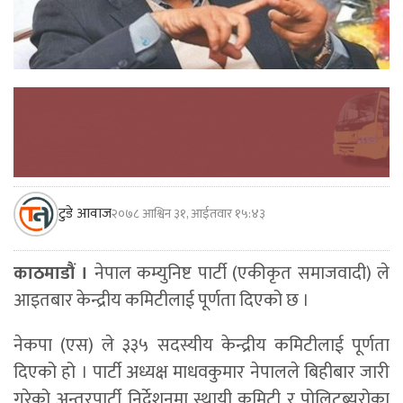
टुडे आवाज
२०७८ आश्विन ३१, आईतवार १५:४३
काठमाडौं ।
नेपाल कम्युनिष्ट पार्टी (एकीकृत समाजवादी) ले
आइतबार केन्द्रीय कमिटीलाई पूर्णता दिएको छ ।
नेकपा (एस) ले ३३५ सदस्यीय केन्द्रीय कमिटीलाई पूर्णता
दिएको हो । पार्टी अध्यक्ष माधवकुमार नेपालले बिहीबार जारी
गरेको अन्तरपार्टी निर्देशनमा स्थायी कमिटी र पोलिटब्यूरोका