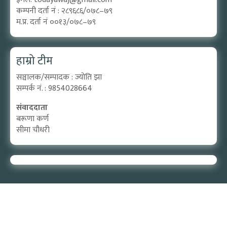
कम्पनी दर्ता नं : २८९६८६/०७८–७९
म.प्र. दर्ता नं ००१३/०७८–७९
हाम्रो टीम
सञ्चालक/सम्पादक : ज्योति झा
सम्पर्क नं. : 9854028664
संवाददाता
बरूणा कर्ण
सीमा चौधरी
Designed by:
PROTECH
©2026 Aadijya Media Pvt. ltd | All Rights Reserved.