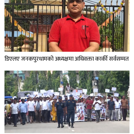
डिएलए जनकपुरधामको अध्यक्षमा अधिवक्ता कार्की सर्वसम्मत