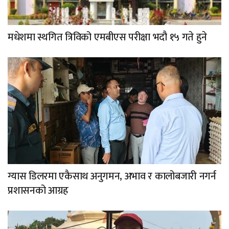
मधेशमा स्थगित त्रिविको एमबीएस परीक्षा भदौ १५ गते हुने
ग्यास डिलरमा एकैसाथ अनुगमन, अभाव र कालोबजारी नगर्न
प्रशासनको आग्रह