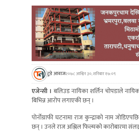
टुडे आवाज
२०७८ आश्विन ३०, शनिबार १७:०९
एजेन्सी ।
बलिउड नायिका शर्लिन चोपडाले नायिका श
बिभिन्न आरोप लगाएकी छन् ।
पोर्नोग्राफी घटनामा राज कुन्द्राको नाम जोडिएपछ
छन् । उनले राज अश्लिल फिल्मको कारोबारमा संल