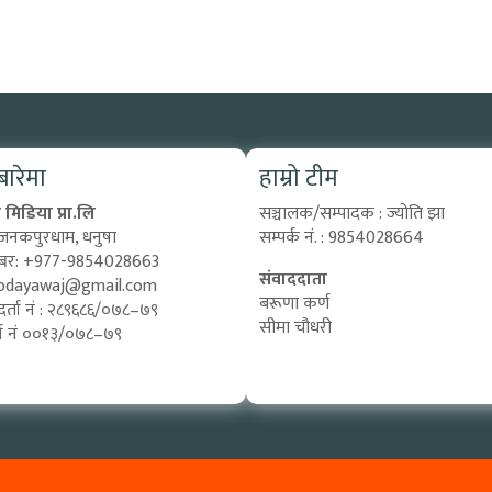
 बारेमा
हाम्रो टीम
मिडिया प्रा.लि
सञ्चालक/सम्पादक : ज्योति झा
 जनकपुरधाम, धनुषा
सम्पर्क नं. : 9854028664
्बर: +977-9854028663
संवाददाता
odayawaj@gmail.com
बरूणा कर्ण
दर्ता नं : २८९६८६/०७८–७९
सीमा चौधरी
दर्ता नं ००१३/०७८–७९