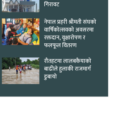
गिरावट
नेपाल प्रहरी श्रीमती संघको
वार्षिकोत्सवको अवसरमा
रक्तदान, वृक्षारोपण र
फलफूल वितरण
रौतहटमा लालबकैयाको
बाढीले हुलाकी राजमार्ग
डुबायो