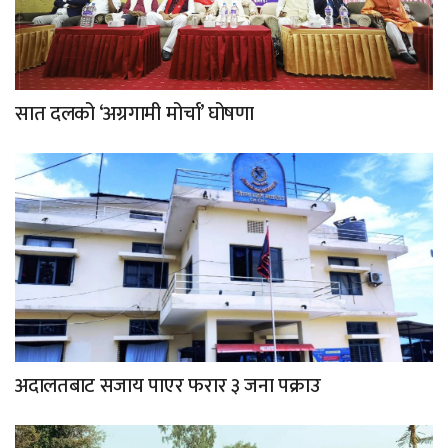
सात दलको ‘अग्रगामी मोर्चा’ घोषणा
अदालतबाट सजाय पाएर फरार ३ जना पक्राउ