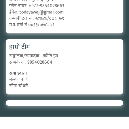
फोन नम्बर: +977-9854028663
ईमेल:
todayawaj@gmail.com
कम्पनी दर्ता नं : २८९६८६/०७८–७९
म.प्र. दर्ता नं ००१३/०७८–७९
हाम्रो टीम
सञ्चालक/सम्पादक : ज्योति झा
सम्पर्क नं. : 9854028664
संवाददाता
बरूणा कर्ण
सीमा चौधरी