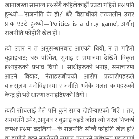
खानाजस्ता सामान्य प्रश्नसँगै कहिलेकाहीँ एउटा गहिरो प्रश्न पनि
हुन्थ्यो—’राजनीति के हो?’ धेरै विद्यार्थीको तत्कालीन उत्तर
प्रायः एउटै हुन्थ्यो—’Politics is a dirty game’, अर्थात्
राजनीति फोहोरी खेल हो ।
त्यो उत्तर न त अनुसन्धानबाट आएको थियो, न त गहिरो
बुझाइबाट; बरु परिवेश, सुनाइ र समाजमा देखिने विकृत
दृश्यहरूको प्रभाव थियो । साथीहरूको भनाइ, समाचारमा
आउने विवाद, नेताहरूबीचको आरोप प्रत्यारोपहरूले
बालसुलभ मनोविज्ञानमा राजनीति भनेकै गलत कामहरूको
केन्द्र हो भन्ने धारणा बनाइदिएको थियो ।
त्यही सोचलाई मैले पनि कुनै समय दोहोर्‍याएको थिएँ । तर,
समयसँगै उमेर, अनुभव र बुझाइ बढ्दै जाँदा त्यो सरल निष्कर्ष
क्रमशः प्रश्नमा बदलियो—के राजनीति साँच्चै फोहोरी खेल हो?
वा हामीले बुझ्न नसकेको समाज चलाउने सबैभन्दा महत्वपूर्ण