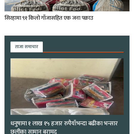
सिरहामा ९१ किलो गाँजासहित एक जना पक्राउ
ताजा समाचार
धनुषामा १ लाख १५ हजार रुपैयाँभन्दा बढीका भन्सार
छलीका सामान बरामद