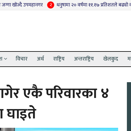
्दै उपमहानगर
२
धनुषामा २० वर्षमा ११.१७ प्रतिशतले बढ्यो वनक्षेत्र
३
ेश
विचार
अर्थ
राष्ट्रिय
अन्तराष्ट्रिय
खेलकुद
म
लागेर एकै परिवारका ४
 घाइते