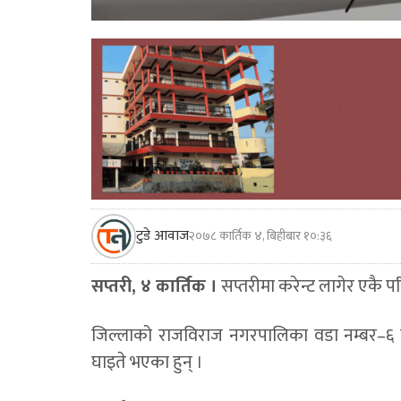
टुडे आवाज
२०७८ कार्तिक ४, बिहीबार १०:३६
सप्तरी, ४ कार्तिक ।
सप्तरीमा करेन्ट लागेर एकै 
जिल्लाको राजविराज नगरपालिका वडा नम्बर–६ म
घाइते भएका हुन् ।