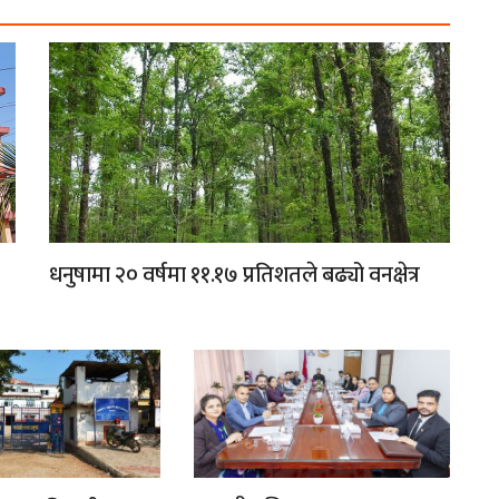
धनुषामा २० वर्षमा ११.१७ प्रतिशतले बढ्यो वनक्षेत्र