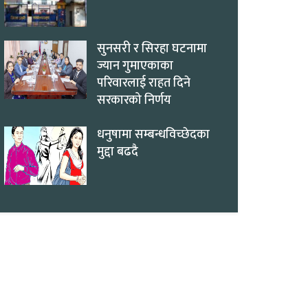
सुनसरी र सिरहा घटनामा
ज्यान गुमाएकाका
परिवारलाई राहत दिने
सरकारको निर्णय
धनुषामा सम्बन्धविच्छेदका
मुद्दा बढदै