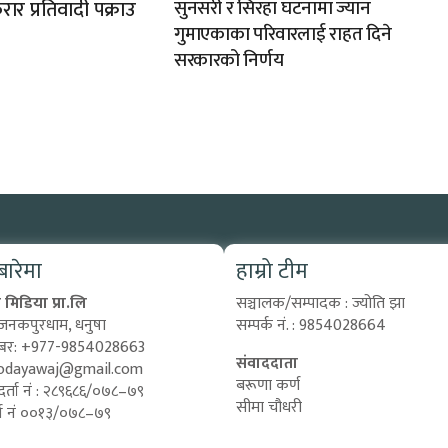
ार प्रतिवादी पक्राउ
सुनसरी र सिरहा घटनामा ज्यान
गुमाएकाका परिवारलाई राहत दिने
सरकारको निर्णय
 बारेमा
हाम्रो टीम
मिडिया प्रा.लि
सञ्चालक/सम्पादक : ज्योति झा
 जनकपुरधाम, धनुषा
सम्पर्क नं. : 9854028664
्बर: +977-9854028663
संवाददाता
odayawaj@gmail.com
बरूणा कर्ण
दर्ता नं : २८९६८६/०७८–७९
सीमा चौधरी
दर्ता नं ००१३/०७८–७९