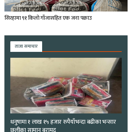
सिरहामा ९१ किलो गाँजासहित एक जना पक्राउ
ताजा समाचार
धनुषामा १ लाख १५ हजार रुपैयाँभन्दा बढीका भन्सार
छलीका सामान बरामद