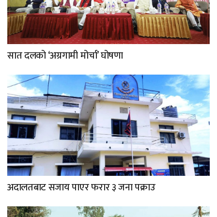
सात दलको ‘अग्रगामी मोर्चा’ घोषणा
अदालतबाट सजाय पाएर फरार ३ जना पक्राउ