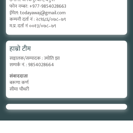
फोन नम्बर: +977-9854028663
ईमेल:
todayawaj@gmail.com
कम्पनी दर्ता नं : २८९६८६/०७८–७९
म.प्र. दर्ता नं ००१३/०७८–७९
हाम्रो टीम
सञ्चालक/सम्पादक : ज्योति झा
सम्पर्क नं. : 9854028664
संवाददाता
बरूणा कर्ण
सीमा चौधरी