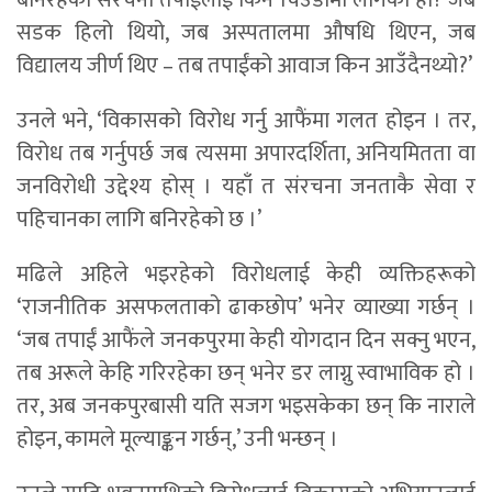
बनिरहेको संरचना तपाईंलाई किन चिउँडोमा लागेको हो? जब
सडक हिलो थियो, जब अस्पतालमा औषधि थिएन, जब
विद्यालय जीर्ण थिए – तब तपाईंको आवाज किन आउँदैनथ्यो?’
उनले भने, ‘विकासको विरोध गर्नु आफैंमा गलत होइन । तर,
विरोध तब गर्नुपर्छ जब त्यसमा अपारदर्शिता, अनियमितता वा
जनविरोधी उद्देश्य होस् । यहाँ त संरचना जनताकै सेवा र
पहिचानका लागि बनिरहेको छ ।’
मढिले अहिले भइरहेको विरोधलाई केही व्यक्तिहरूको
‘राजनीतिक असफलताको ढाकछोप’ भनेर व्याख्या गर्छन् ।
‘जब तपाईं आफैंले जनकपुरमा केही योगदान दिन सक्नु भएन,
तब अरूले केहि गरिरहेका छन् भनेर डर लाग्नु स्वाभाविक हो ।
तर, अब जनकपुरबासी यति सजग भइसकेका छन् कि नाराले
होइन, कामले मूल्याङ्कन गर्छन्,’ उनी भन्छन् ।