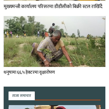
मुख्यमन्त्री कार्यालय परिसरमा डीडीसीको बिक्री स्टल राखिँदै
धनुषामा ६६.५ हेक्टरमा वृक्षारोपण
ताजा समाचार