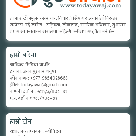
ताजा र खोजमूलक समाचार, विचार, विश्लेषण र अन्तर्वार्ता निरन्तर
सम्प्रेषण गर्दै जानेछ । राष्ट्रियता, लोकतन्त्र, नागरिक अधिकार, सुशासन
र प्रेस स्वतन्त्रताका सवालमा कहिल्यै कसैसँग सम्झौता गर्ने छैन ।
हाम्रो बारेमा
आदिज्य मिडिया प्रा.लि
ठेगाना: जनकपुरधाम, धनुषा
फोन नम्बर: +977-9854028663
ईमेल:
todayawaj@gmail.com
कम्पनी दर्ता नं : २८९६८६/०७८–७९
म.प्र. दर्ता नं ००१३/०७८–७९
हाम्रो टीम
सञ्चालक/सम्पादक : ज्योति झा