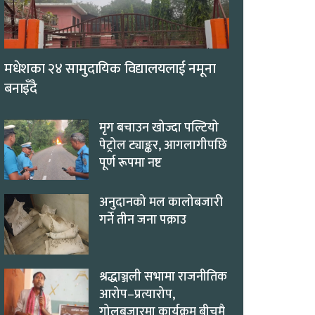
मधेशका २४ सामुदायिक विद्यालयलाई नमूना
बनाइँदै
मृग बचाउन खोज्दा पल्टियो
पेट्रोल ट्याङ्कर, आगलागीपछि
पूर्ण रूपमा नष्ट
अनुदानको मल कालोबजारी
गर्ने तीन जना पक्राउ
श्रद्धाञ्जली सभामा राजनीतिक
आरोप–प्रत्यारोप,
गोलबजारमा कार्यक्रम बीचमै