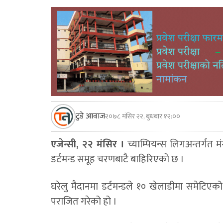
टुडे आवाज
२०७८ मंसिर २२, बुधबार १२:००
एजेन्सी, २२ मंसिर ।
च्याम्पियन्स लिगअन्तर्गत 
डर्टमन्ड समूह चरणबाटै बाहिरिएको छ ।
घरेलु मैदानमा डर्टमन्डले १० खेलाडीमा समेटि
पराजित गरेको हो ।