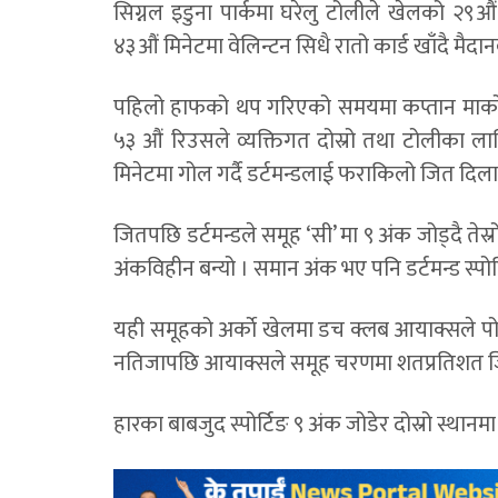
सिग्नल इडुना पार्कमा घरेलु टोलीले खेलको २९
४३औं मिनेटमा वेलिन्टन सिधै रातो कार्ड खाँदै मै
पहिलो हाफको थप गरिएको समयमा कप्तान मार्काे रि
५३ औं रिउसले व्यक्तिगत दोस्रो तथा टोलीका लागि 
मिनेटमा गोल गर्दै डर्टमन्डलाई फराकिलो जित दिल
जितपछि डर्टमन्डले समूह ‘सी’ मा ९ अंक जोड्दै तेस
अंकविहीन बन्यो । समान अंक भए पनि डर्टमन्ड स्पोर
यही समूहको अर्काे खेलमा डच क्लब आयाक्सले पोर
नतिजापछि आयाक्सले समूह चरणमा शतप्रतिशत जित 
हारका बाबजुद स्पोर्टिङ ९ अंक जोडेर दोस्रो स्थानमा