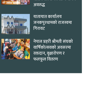
अवरुद्ध
यातायात कार्यालय
जनकपुरधामको राजस्वमा
गिरावट
नेपाल प्रहरी श्रीमती संघको
वार्षिकोत्सवको अवसरमा
रक्तदान, वृक्षारोपण र
फलफूल वितरण