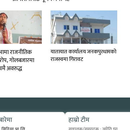
ी सभामा राजनीतिक
यातायात कार्यालय जनकपुरधामको
राजस्वमा गिरावट
यारोप, गोलबजारमा
चमै अवरुद्ध
 बारेमा
हाम्रो टीम
मिडिया प्रा.लि
सञ्चालक/सम्पादक : ज्योति झा