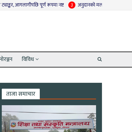
गलागीपछि पूर्ण रूपमा नष्ट
३
अनुदानको मल कालोबजारी गर्ने तीन जना पक
नोरञ्जन
विविध
ताजा समाचार