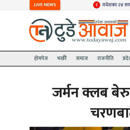
LIVE NEWS
१
मधेशका २४ सामुदायिक विद्
होमपेज
भर्खरै
समाज
राजनीति
प्रद
जर्मन क्लब बेर
चरणबाट