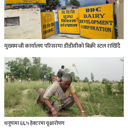
मुख्यमन्त्री कार्यालय परिसरमा डीडीसीको बिक्री स्टल राखिँदै
धनुषामा ६६.५ हेक्टरमा वृक्षारोपण