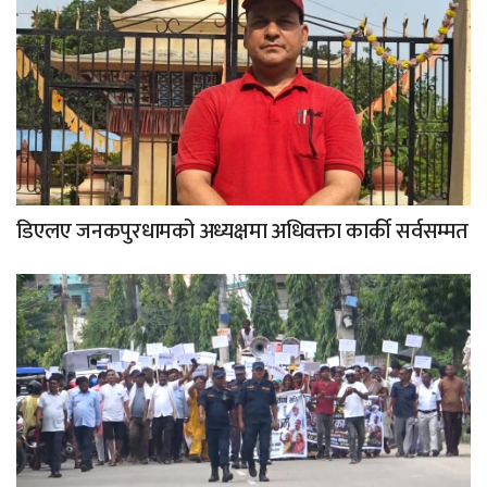
डिएलए जनकपुरधामको अध्यक्षमा अधिवक्ता कार्की सर्वसम्मत