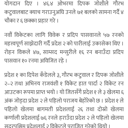
योगदान दिए । ४६.४ ओभरमा दिपक जोशीले गौरभ
कटुवालबाट क्याच गराउनुअघि उनले ७१ बलको सामना गर्दै ४
चौका र ६ छक्का प्रहार गरे ।
नवौं विकेटका लागि विवेक र प्रदिप पासवानले ५७ रनको
महत्त्वपूर्ण साझेदारी गर्दै प्रदेश २ को पारीलाई उकासेका थिए ।
रोहन विकले ४७, साम्सद मन्सुरीले १६ रन बनाउँदा प्रदिप
पासवान १० रनमा अविजित रहे ।
प्रदेश १ का दिपेश कँडेलले ३, गौरभ कटुवाल र दिपक जोशीले
२–२ तथा अभिनय राजवंशी १ विकेट हात पार्दा २ विकेट रन
आउटका रूपमा प्राप्त भयो । यो जितसँगै प्रदेश १ ले ३ खेलमा ६
अंक जोड्दा प्रदेश २ ले पहिलो पराजय बेहोरेको छ । प्रदेश १ ले
पहिलो खेलमा बागमती प्रदेशलाई २६ तथा दोस्रो खेलमा
कर्णाली प्रदेशलाई ७६ रनले हराउँदा प्रदेश २ ले पहिलो खेलमा
सदुरपश्चिम प्रदेशलाई २ विकेटले पराजित गरेको थियो ।