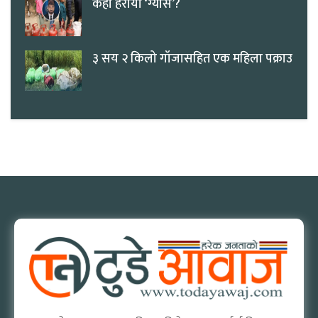
कहाँ हरायो ‘ग्यास’?
३ सय २ किलो गाँजासहित एक महिला पक्राउ