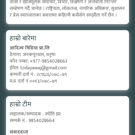
ताजा र खोजमूलक समाचार, विचार, विश्लेषण र अन्तर्वार्ता निरन्तर
सम्प्रेषण गर्दै जानेछ । राष्ट्रियता, लोकतन्त्र, नागरिक अधिकार, सुशासन
र प्रेस स्वतन्त्रताका सवालमा कहिल्यै कसैसँग सम्झौता गर्ने छैन ।
हाम्रो बारेमा
आदिज्य मिडिया प्रा.लि
ठेगाना: जनकपुरधाम, धनुषा
फोन नम्बर: +977-9854028663
ईमेल:
todayawaj@gmail.com
कम्पनी दर्ता नं : २८९६८६/०७८–७९
म.प्र. दर्ता नं ००१३/०७८–७९
हाम्रो टीम
सञ्चालक/सम्पादक : ज्योति झा
सम्पर्क नं. : 9854028664
संवाददाता