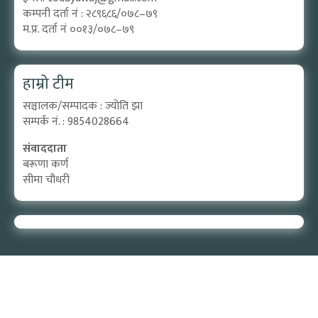
कम्पनी दर्ता नं : २८९६८६/०७८–७९
म.प्र. दर्ता नं ००१३/०७८–७९
हाम्रो टीम
सञ्चालक/सम्पादक : ज्योति झा
सम्पर्क नं. : 9854028664
संवाददाता
बरूणा कर्ण
सीमा चौधरी
Designed by:
PROTECH
©2026 Aadijya Media Pvt. ltd | All Rights Reserved.