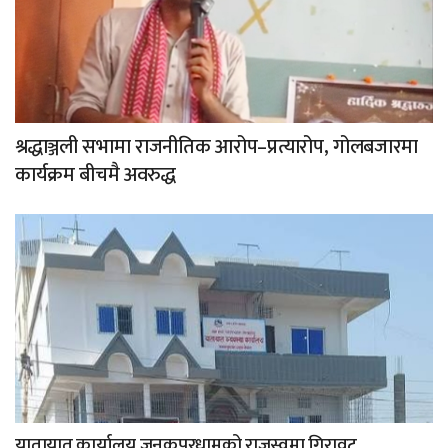
श्रद्धाञ्जली सभामा राजनीतिक आरोप–प्रत्यारोप, गोलबजारमा
कार्यक्रम बीचमै अवरुद्ध
यातायात कार्यालय जनकपुरधामको राजस्वमा गिरावट