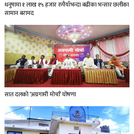
धनुषामा १ लाख १५ हजार रुपैयाँभन्दा बढीका भन्सार छलीका
सामान बरामद
सात दलको ‘अग्रगामी मोर्चा’ घोषणा