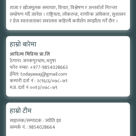
ताजा र खोजमूलक समाचार, विचार, विश्लेषण र अन्तर्वार्ता निरन्तर
सम्प्रेषण गर्दै जानेछ । राष्ट्रियता, लोकतन्त्र, नागरिक अधिकार, सुशासन
र प्रेस स्वतन्त्रताका सवालमा कहिल्यै कसैसँग सम्झौता गर्ने छैन ।
हाम्रो बारेमा
आदिज्य मिडिया प्रा.लि
ठेगाना: जनकपुरधाम, धनुषा
फोन नम्बर: +977-9854028663
ईमेल:
todayawaj@gmail.com
कम्पनी दर्ता नं : २८९६८६/०७८–७९
म.प्र. दर्ता नं ००१३/०७८–७९
हाम्रो टीम
सञ्चालक/सम्पादक : ज्योति झा
सम्पर्क नं. : 9854028664