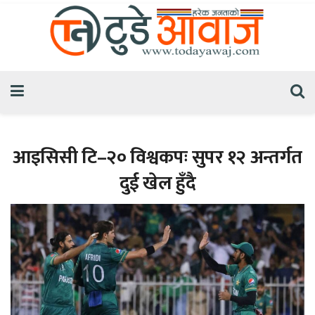
आइसिसी टि–२० विश्वकपः सुपर १२ अन्तर्गत
दुई खेल हुँदै