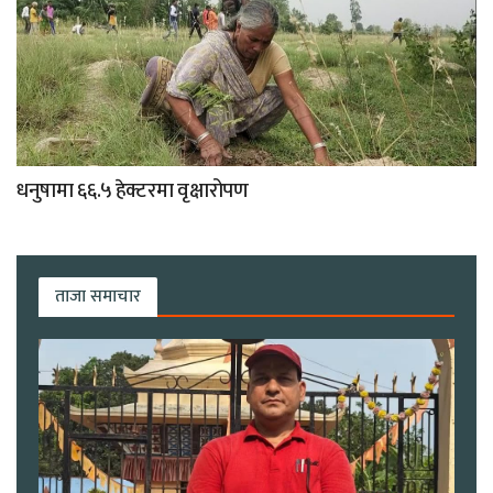
धनुषामा ६६.५ हेक्टरमा वृक्षारोपण
ताजा समाचार