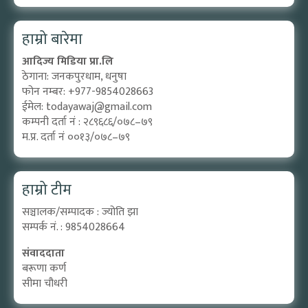
हाम्रो बारेमा
आदिज्य मिडिया प्रा.लि
ठेगाना: जनकपुरधाम, धनुषा
फोन नम्बर: +977-9854028663
ईमेल:
todayawaj@gmail.com
कम्पनी दर्ता नं : २८९६८६/०७८–७९
म.प्र. दर्ता नं ००१३/०७८–७९
हाम्रो टीम
सञ्चालक/सम्पादक : ज्योति झा
सम्पर्क नं. : 9854028664
संवाददाता
बरूणा कर्ण
सीमा चौधरी